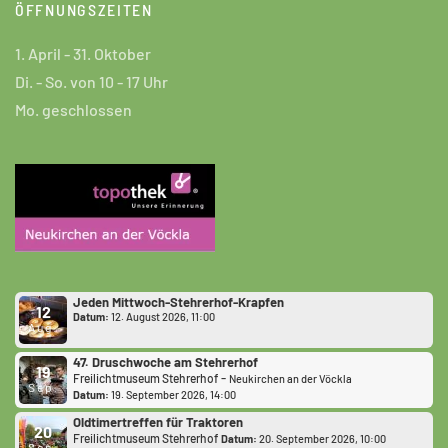
ÖFFNUNGSZEITEN
1. April - 31. Oktober
Di. - So. von 10 - 17 Uhr
Mo. geschlossen
Jeden Mittwoch-Stehrerhof-Krapfen
12
Datum:
12. August 2026, 11:00
Aug.
47. Druschwoche am Stehrerhof
19
-
Freilichtmuseum Stehrerhof
Neukirchen an der Vöckla
Sep.
Datum:
19. September 2026, 14:00
Oldtimertreffen für Traktoren
20
Freilichtmuseum Stehrerhof
Datum:
20. September 2026, 10:00
Sep.