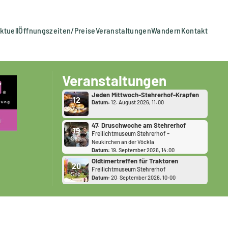
ktuell
Öffnungszeiten/Preise
Veranstaltungen
Wandern
Kontakt
g
ach Urgroßmutters Rezept
Veranstaltungen
Jeden Mittwoch-Stehrerhof-Krapfen
12
Datum:
12. August 2026, 11:00
Aug.
47. Druschwoche am Stehrerhof
19
-
Freilichtmuseum Stehrerhof
Sep.
Neukirchen an der Vöckla
Datum:
19. September 2026, 14:00
Oldtimertreffen für Traktoren
20
Freilichtmuseum Stehrerhof
Sep.
Datum:
20. September 2026, 10:00