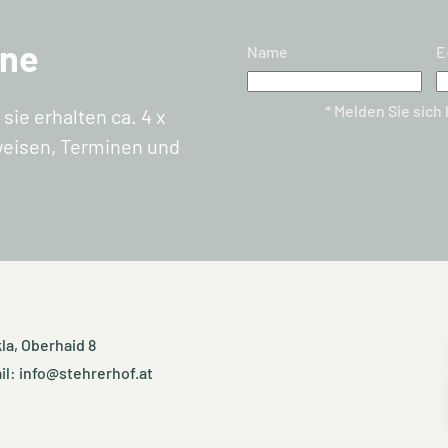
ine
Name
E
* Melden Sie sich
sie erhalten ca. 4 x
nweisen, Terminen und
la, Oberhaid 8
il:
info@stehrerhof.at