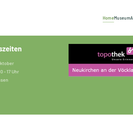
Home
Museum
A
Freilichtmuseum Stehrerhof
Bäuerliches Leben im 19. Jahrhundert
Druschwochen am Stehrerhof
Original Geräte und Ausstattun
Das Handwerkerhaus
Kräutergarten
Stehrerhofkrapfen n
szeiten
 Oktober
10 - 17 Uhr
ssen